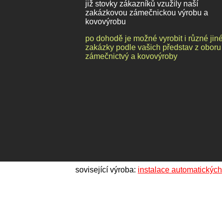
již stovky zákazníků vzužily naší
zakázkovou zámečnickou výrobu a
kovovýrobu
po dohodě je možné vyrobit i různé jin
zakázky podle vašich představ z oboru
zámečnictvý a kovovýroby
sovisející výroba:
instalace automatickýc